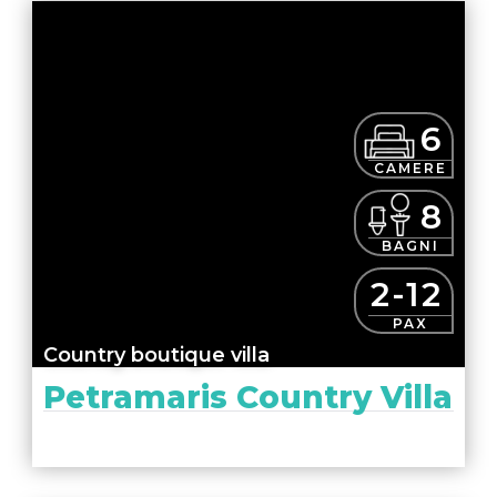
6
CAMERE
8
BAGNI
2-12
PAX
Country boutique villa
Petramaris Country Villa