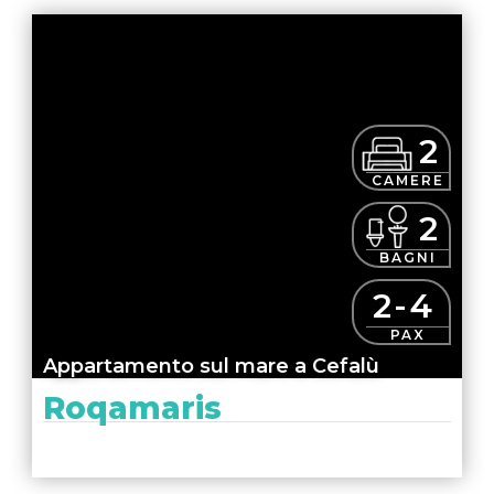
2
CAMERE
2
BAGNI
2-4
PAX
Appartamento sul mare a Cefalù
Roqamaris