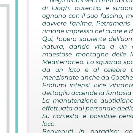
Negli ultimi vent’anni abbia
di luoghi autentici e straor
ognuno con il suo fascino, m
davvero l’anima. Petramaris 
rimane impresso nel cuore e d
Qui, l’opera sapiente dell’
natura, dando vita a un 
maestose montagne delle M
Mediterraneo. Lo sguardo spazia
da un lato e al celebre pr
menzionato anche da Goethe ne
Profumi intensi, luce vibrante
dettaglio accende la fantasia 
La manutenzione quotidiana 
o
effettuata dal personale dedic
Su richiesta, è possibile per
loco.
Benvenuti in paradiso: go