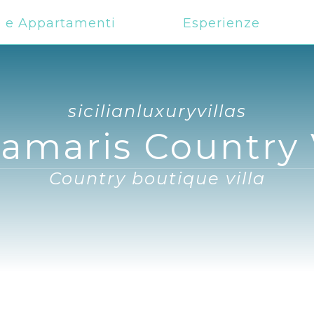
e e Appartamenti
Esperienze
sicilianluxuryvillas
amaris Country 
Country boutique villa