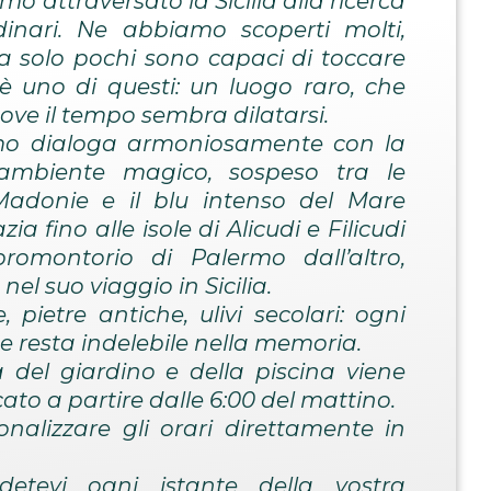
mo attraversato la Sicilia alla ricerca
dinari. Ne abbiamo scoperti molti,
a solo pochi sono capaci di toccare
è uno di questi: un luogo raro, che
ove il tempo sembra dilatarsi.
uomo dialoga armoniosamente con la
ambiente magico, sospeso tra le
adonie e il blu intenso del Mare
 fino alle isole di Alicudi e Filicudi
omontorio di Palermo dall’altro,
l suo viaggio in Sicilia.
, pietre antiche, ulivi secolari: ogni
e resta indelebile nella memoria.
del giardino e della piscina viene
ato a partire dalle 6:00 del mattino.
sonalizzare gli orari direttamente in
detevi ogni istante della vostra