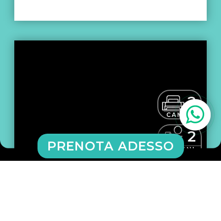
2
CAMERE
2
PRENOTA ADESSO
BAGNI
2-4
PAX
Appartamento sul mare a Cefalù
Roqamaris