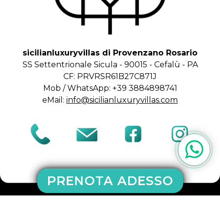
sicilianluxuryvillas di Provenzano Rosario
SS Settentrionale Sicula - 90015 - Cefalù - PA
CF: PRVRSR61B27C871J
Mob / WhatsApp: +39 3884898741
eMail:
info@sicilianluxuryvillas.com
PRENOTA ADESSO